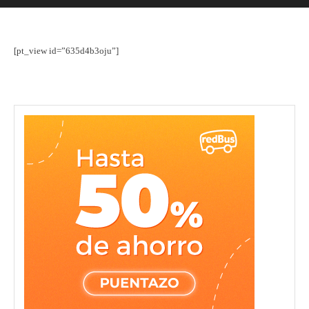
[pt_view id=”635d4b3oju”]