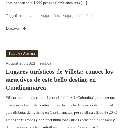
pasajes a tan solo 1.000 pesos colombianos, una […]
Tagged
redbus a mil
,
viaja en bus
,
viaja por colombia
Discover
Turismo y Aventura
August 27, 2021
redBus
Lugares turísticos de Villeta: conoce los
atractivos de este bello destino en
Cundinamarca
Villeta es conocida como “La ciudad dulce de Colombia” por tener una
próspera industria de producción de la panela. Es una población ideal
para disfrutar del turismo en Cundinamarca, por su clima cálido de 26°C
grados centígrados y por tener numerosos sitios vacacionales de fácil y
rápido acceso para los capitalinos bogotanos. En esta ocasión, […]