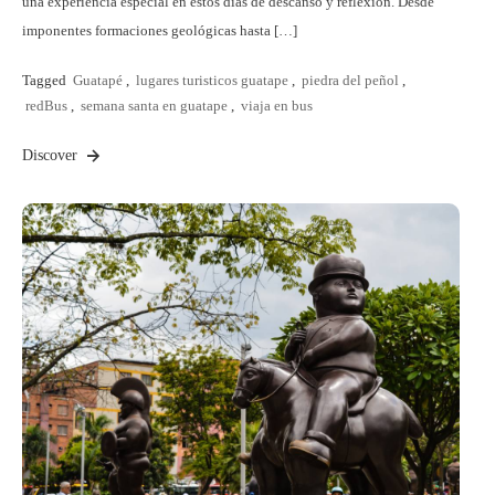
una experiencia especial en estos días de descanso y reflexión. Desde
imponentes formaciones geológicas hasta […]
Tagged
Guatapé
,
lugares turisticos guatape
,
piedra del peñol
,
redBus
,
semana santa en guatape
,
viaja en bus
Discover