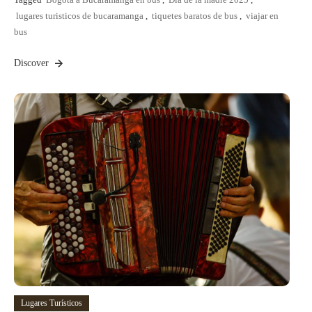
lugares turisticos de bucaramanga
,
tiquetes baratos de bus
,
viajar en
bus
Discover
Lugares Turísticos