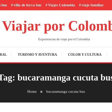
n bus
villa de leyva bus
Viajes Colombia
viaje familiar
Viajar por Colom
Experiencias de viaje por el Colombia
RAL
TURISMO Y AVENTURA
COLOR Y CULTURA
Tag:
bucaramanga cucuta bu
Home
bucaramanga cucuta bus