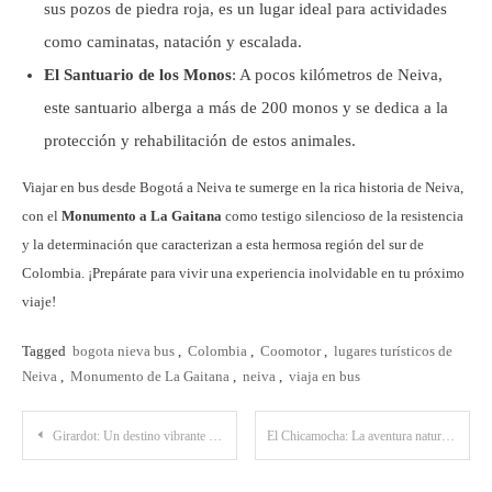
sus pozos de piedra roja, es un lugar ideal para actividades
como caminatas, natación y escalada.
El Santuario de los Monos
: A pocos kilómetros de Neiva,
este santuario alberga a más de 200 monos y se dedica a la
protección y rehabilitación de estos animales.
Viajar en bus desde Bogotá a Neiva te sumerge en la rica historia de Neiva,
con el
Monumento a La Gaitana
como testigo silencioso de la resistencia
y la determinación que caracterizan a esta hermosa región del sur de
Colombia. ¡Prepárate para vivir una experiencia inolvidable en tu próximo
viaje!
Tagged
bogota nieva bus
,
Colombia
,
Coomotor
,
lugares turísticos de
Neiva
,
Monumento de La Gaitana
,
neiva
,
viaja en bus
Post
Girardot: Un destino vibrante para los amantes del sol
El Chicamocha: La aventura natural que comienza en Bucaramanga
navigation