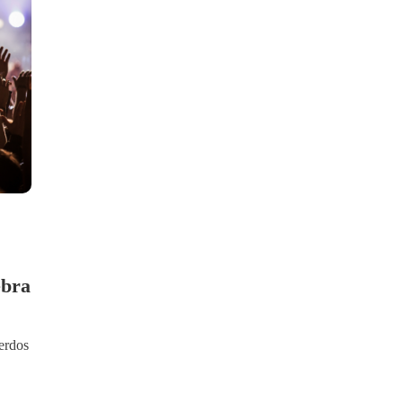
ebra
erdos