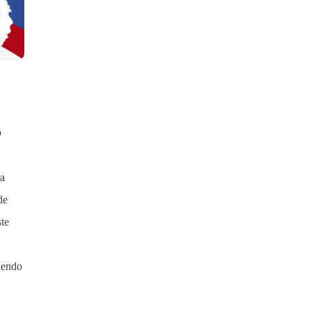
o
ra
de
te
iendo