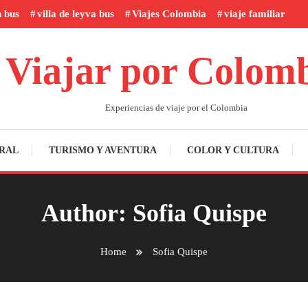
n bus
villa de leyva bus
Viajes Colombia
viaje familiar
Viajar por Colom
Experiencias de viaje por el Colombia
RAL
TURISMO Y AVENTURA
COLOR Y CULTURA
Author:
Sofia Quispe
Home
Sofia Quispe