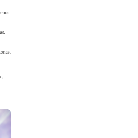
lenos
as.
zonas,
a
,