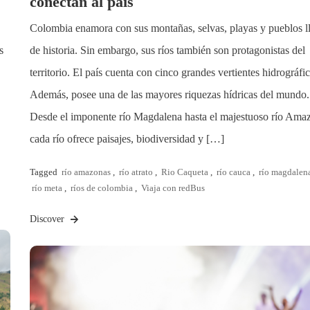
conectan al país
Colombia enamora con sus montañas, selvas, playas y pueblos l
s
de historia. Sin embargo, sus ríos también son protagonistas del
territorio. El país cuenta con cinco grandes vertientes hidrográfic
Además, posee una de las mayores riquezas hídricas del mundo.
Desde el imponente río Magdalena hasta el majestuoso río Ama
cada río ofrece paisajes, biodiversidad y […]
Tagged
río amazonas
,
río atrato
,
Rio Caqueta
,
río cauca
,
río magdalen
río meta
,
ríos de colombia
,
Viaja con redBus
Discover