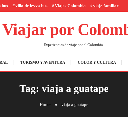
n bus
villa de leyva bus
Viajes Colombia
viaje familiar
Viajar por Colom
Experiencias de viaje por el Colombia
RAL
TURISMO Y AVENTURA
COLOR Y CULTURA
Tag:
viaja a guatape
Home
viaja a guatape