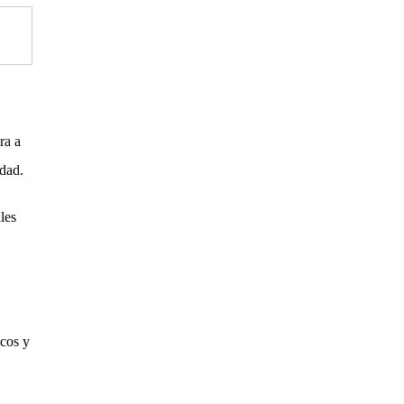
ra a
udad.
les
icos y