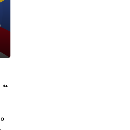
mbia:
ZO
.