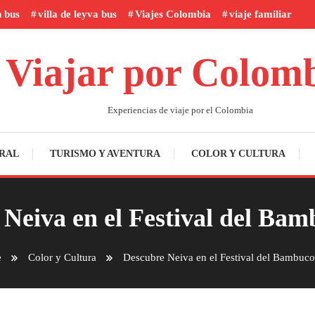
n bus
villa de leyva bus
Viajes Colombia
viaje familiar
Viajar por Colom
Experiencias de viaje por el Colombia
RAL
TURISMO Y AVENTURA
COLOR Y CULTURA
Neiva en el Festival del Ba
e
Color y Cultura
Descubre Neiva en el Festival del Bambuc