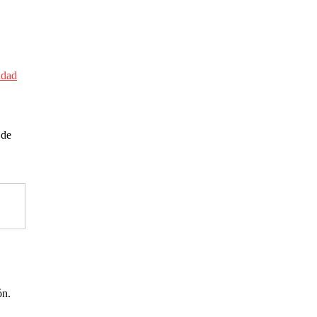
udad
 de
ón.