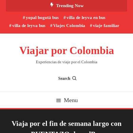
Skip
Trending Now
To
yopal bogotá bus
villa de leyva en bus
Content
villa de leyva bus
Viajes Colombia
viaje familiar
Viajar por Colombia
Experiencias de viaje por el Colombia
Search
Menu
Viaja por el fin de semana largo con