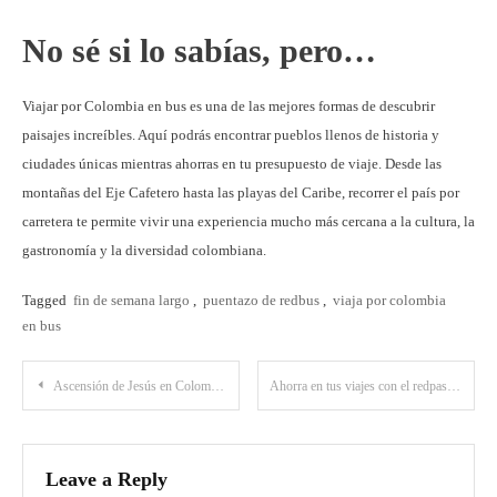
No sé si lo sabías, pero…
Viajar por Colombia en bus es una de las mejores formas de descubrir
paisajes increíbles. Aquí podrás encontrar pueblos llenos de historia y
ciudades únicas mientras ahorras en tu presupuesto de viaje. Desde las
montañas del Eje Cafetero hasta las playas del Caribe, recorrer el país por
carretera te permite vivir una experiencia mucho más cercana a la cultura, la
gastronomía y la diversidad colombiana.
Tagged
fin de semana largo
,
puentazo de redbus
,
viaja por colombia
en bus
Post
Ascensión de Jesús en Colombia: viajar en festivo y tradición
Ahorra en tus viajes con el redpass de redBus
navigation
Leave a Reply