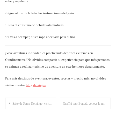
solar y repelente.
•Sigue al pie de la letra las instrucciones del guía.
•Evita el consumo de bebidas alcohólicas.
•Si vas a acampar, alista ropa adecuada para el frío.
¡Vive aventuras inolvidables practicando deportes extremos en
Cundinamarca! No olvides compartir tu experiencia para que más personas
se animen a realizar turismo de aventura en este hermoso departamento.
Para más destinos de aventura, eventos, recetas y mucho más, no olvides
visitar nuestro
blog de viajes
.
Post
Salto de Santo Domingo: visita esta fascinante cascada en El Meta
Graffiti tour Bogotá: conoce la ruta del arte urbano de la capital colombiana
navigation