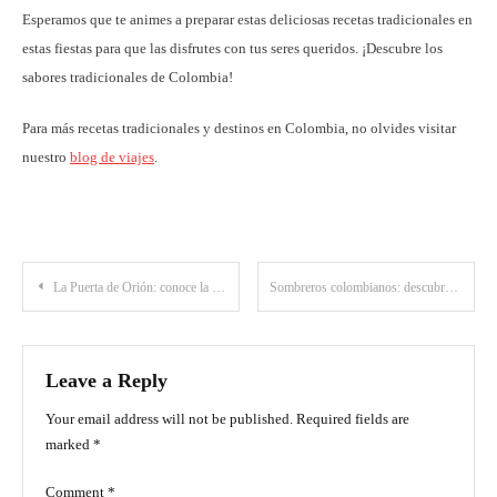
Esperamos que te animes a preparar estas deliciosas recetas tradicionales en
estas fiestas para que las disfrutes con tus seres queridos. ¡Descubre los
sabores tradicionales de Colombia!
Para más recetas tradicionales y destinos en Colombia, no olvides visitar
nuestro
blog de viajes
.
Post
La Puerta de Orión: conoce la piedra más alta de San José del Guaviare
Sombreros colombianos: descubre el país a través de este típico adorno
navigation
Leave a Reply
Your email address will not be published.
Required fields are
marked
*
Comment
*