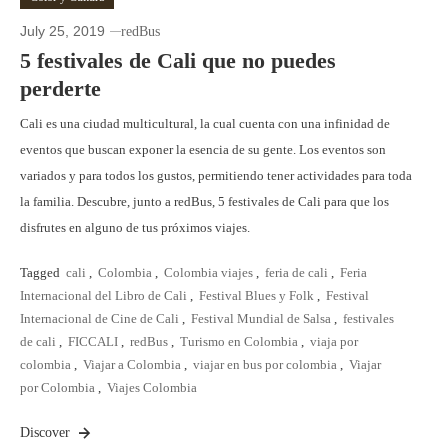
July 25, 2019
redBus
5 festivales de Cali que no puedes
perderte
Cali es una ciudad multicultural, la cual cuenta con una infinidad de
eventos que buscan exponer la esencia de su gente. Los eventos son
variados y para todos los gustos, permitiendo tener actividades para toda
la familia. Descubre, junto a redBus, 5 festivales de Cali para que los
disfrutes en alguno de tus próximos viajes.
Tagged
cali
,
Colombia
,
Colombia viajes
,
feria de cali
,
Feria
Internacional del Libro de Cali
,
Festival Blues y Folk
,
Festival
Internacional de Cine de Cali
,
Festival Mundial de Salsa
,
festivales
de cali
,
FICCALI
,
redBus
,
Turismo en Colombia
,
viaja por
colombia
,
Viajar a Colombia
,
viajar en bus por colombia
,
Viajar
por Colombia
,
Viajes Colombia
Discover