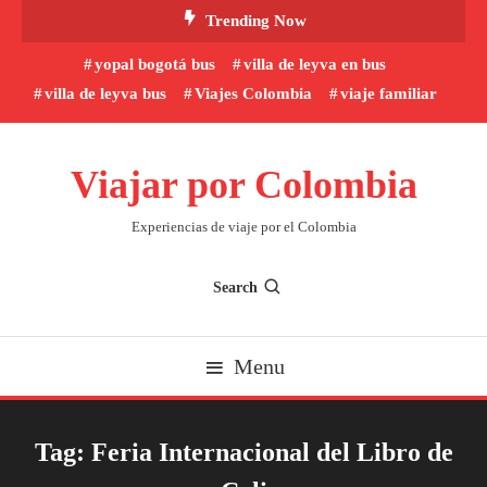
Skip
Trending Now
To
yopal bogotá bus
villa de leyva en bus
Content
villa de leyva bus
Viajes Colombia
viaje familiar
Viajar por Colombia
Experiencias de viaje por el Colombia
Search
Menu
Tag:
Feria Internacional del Libro de