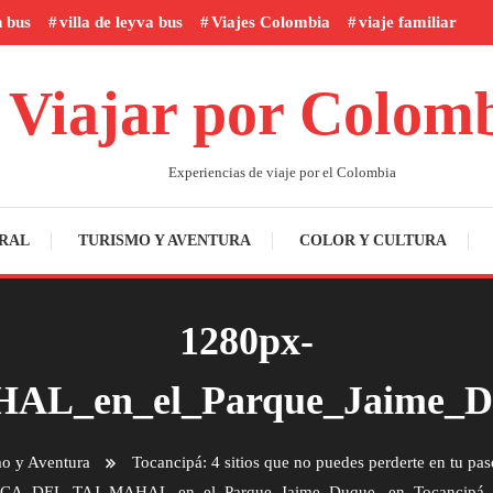
n bus
villa de leyva bus
Viajes Colombia
viaje familiar
Viajar por Colom
Experiencias de viaje por el Colombia
RAL
TURISMO Y AVENTURA
COLOR Y CULTURA
1280px-
_en_el_Parque_Jaime_Duq
o y Aventura
Tocancipá: 4 sitios que no puedes perderte en tu pas
CA_DEL_TAJ_MAHAL_en_el_Parque_Jaime_Duque,_en_Tocancipá,