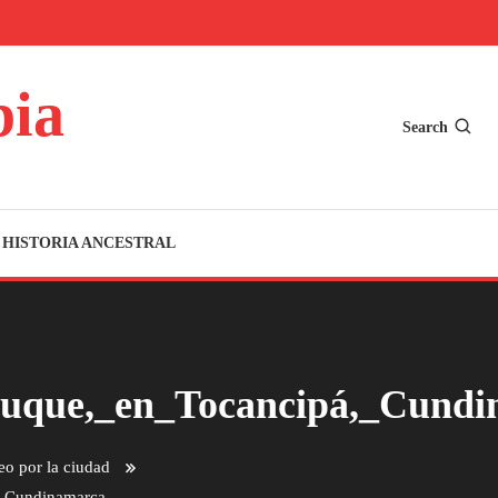
bia
Search
HISTORIA ANCESTRAL
ue,_en_Tocancipá,_Cundi
eo por la ciudad
_Cundinamarca