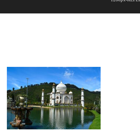
1280px-
REPLICA_DEL_TAJ_MAHAL_en_e