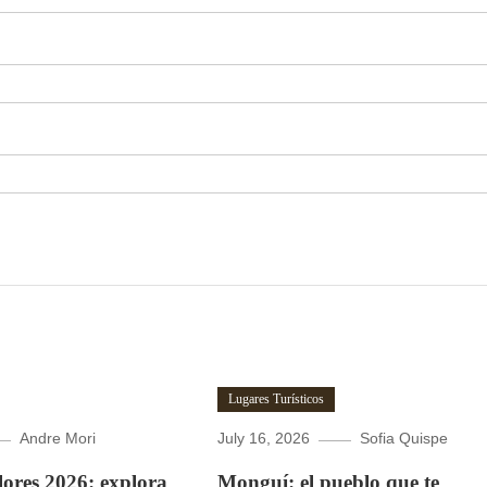
Lugares Turísticos
Andre Mori
July 16, 2026
Sofia Quispe
Flores 2026: explora
Monguí: el pueblo que te