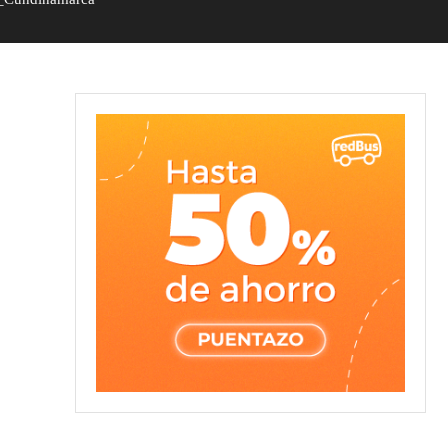
cancipá,_Cundinamarca