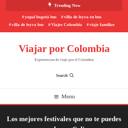
Skip
Trending Now
To
yopal bogotá bus
villa de leyva en bus
Content
villa de leyva bus
Viajes Colombia
viaje familiar
Viajar por Colombia
Experiencias de viaje por el Colombia
Search
Menu
Los mejores festivales que no te puedes