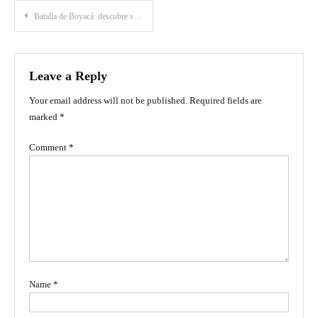
Post
Batalla de Boyacá: descubre su importancia histórica y porqué es festivo este día
navigation
Leave a Reply
Your email address will not be published.
Required fields are
marked
*
Comment
*
Name
*