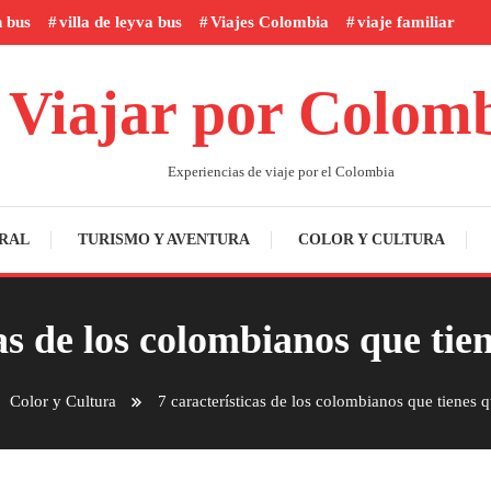
n bus
villa de leyva bus
Viajes Colombia
viaje familiar
Viajar por Colom
Experiencias de viaje por el Colombia
RAL
TURISMO Y AVENTURA
COLOR Y CULTURA
cas de los colombianos que tie
Color y Cultura
7 características de los colombianos que tienes 