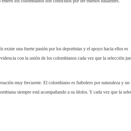
o entero los colombianos son conocidos por ser buenos bailarines.
 existe una fuerte pasión por los deportistas y el apoyo hacia ellos es
 evidencia con la unión de los colombianos cada vez que la selección ju
sación muy frecuente. El colombiano es futbolero por naturaleza y un
olombiana siempre está acompañando a su ídolos. Y cada vez que la sele