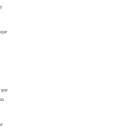
 y
 que
o que
sta
se