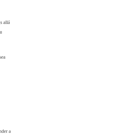
s allá
su
sea
nder a