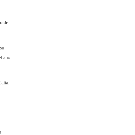
lo de
 su
el año
Caña.
e