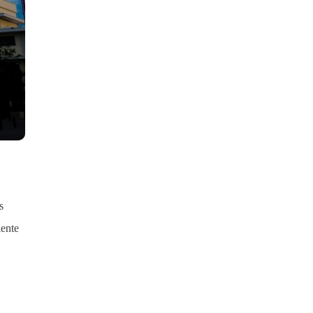
s
iente