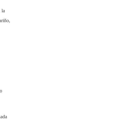
 la
ariño,
io
lada