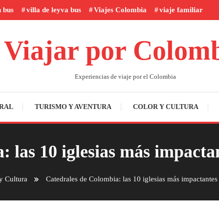
n bus
villa de leyva bus
Viajes Colombia
viaje familiar
Viajar por Colom
Experiencias de viaje por el Colombia
RAL
TURISMO Y AVENTURA
COLOR Y CULTURA
 las 10 iglesias más impacta
y Cultura
Catedrales de Colombia: las 10 iglesias más impactantes 