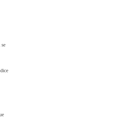
 se
 dice
que