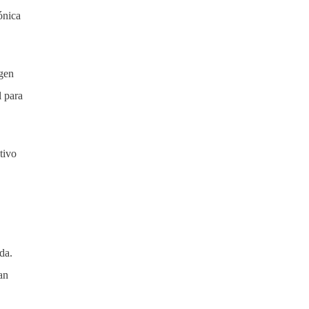
ónica
rgen
l para
tivo
da.
an