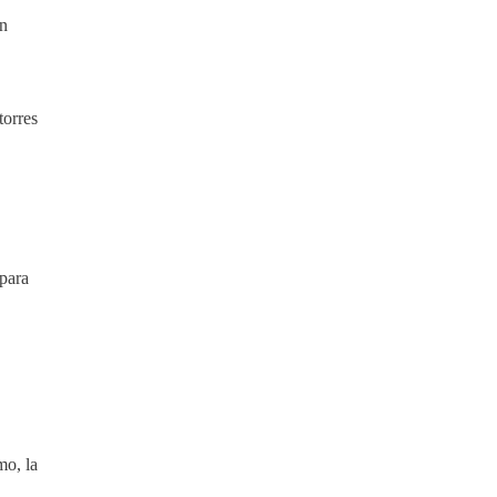
in
torres
 para
mo, la