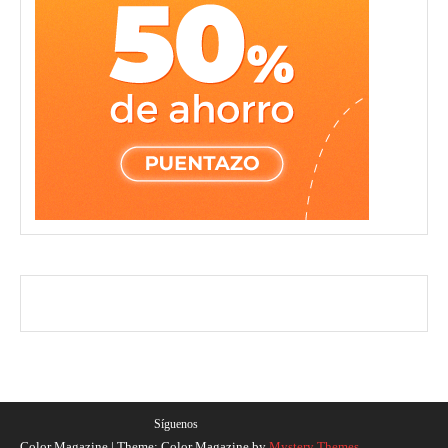
Síguenos
Color Magazine
|
Theme: Color Magazine by
Mystery Themes
.