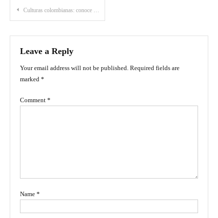
Post
Culturas colombianas: conoce la lista por regiones y visita sus legados
navigation
Leave a Reply
Your email address will not be published.
Required fields are
marked
*
Comment
*
Name
*