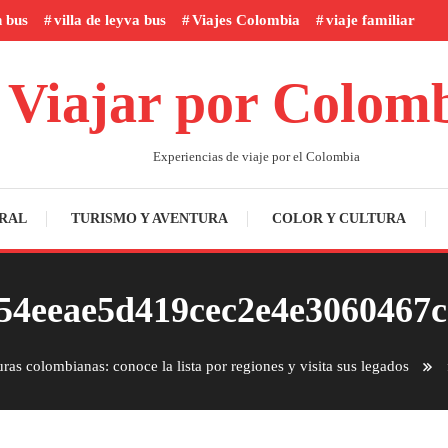
n bus
villa de leyva bus
Viajes Colombia
viaje familiar
Viajar por Colom
Experiencias de viaje por el Colombia
RAL
TURISMO Y AVENTURA
COLOR Y CULTURA
54eeae5d419cec2e4e3060467
uras colombianas: conoce la lista por regiones y visita sus legados