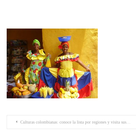
f4a54eeae5d419cec2e4e3060467c
Post
Culturas colombianas: conoce la lista por regiones y visita sus legados
navigation