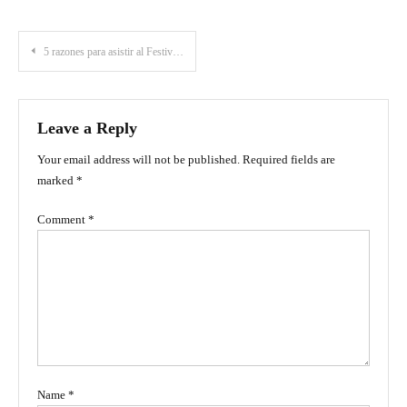
Post
5 razones para asistir al Festival de La Leyenda Vallenata 2019
navigation
Leave a Reply
Your email address will not be published.
Required fields are
marked
*
Comment
*
Name
*