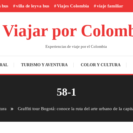
n bus
villa de leyva bus
Viajes Colombia
viaje familiar
Viajar por Colom
Experiencias de viaje por el Colombia
RAL
TURISMO Y AVENTURA
COLOR Y CULTURA
58-1
tura
Graffiti tour Bogotá: conoce la ruta del arte urbano de la capi