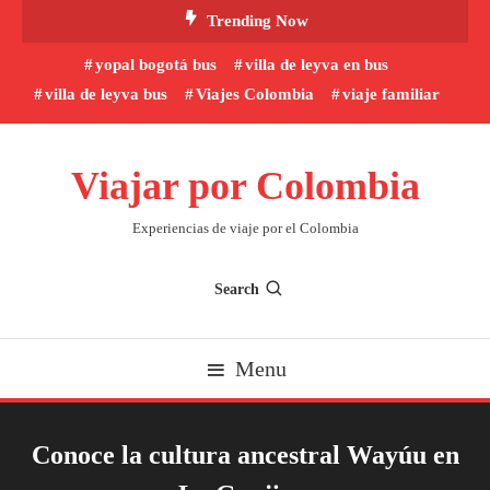
Skip
Trending Now
To
yopal bogotá bus
villa de leyva en bus
Content
villa de leyva bus
Viajes Colombia
viaje familiar
Viajar por Colombia
Experiencias de viaje por el Colombia
Search
Menu
Conoce la cultura ancestral Wayúu en