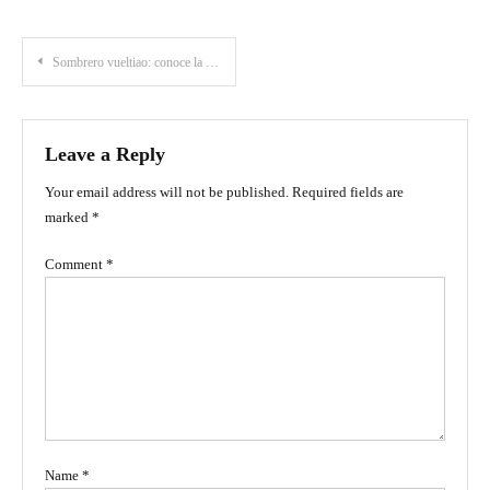
Post
Sombrero vueltiao: conoce la historia de esta importante prenda en Colombia
navigation
Leave a Reply
Your email address will not be published.
Required fields are
marked
*
Comment
*
Name
*