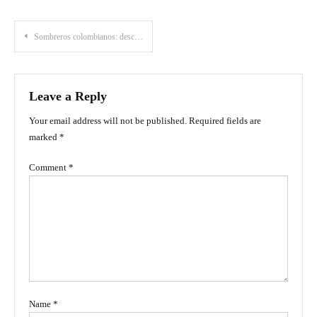
Post
Sombreros colombianos: descubre el país a través de este típico adorno
navigation
Leave a Reply
Your email address will not be published.
Required fields are
marked
*
Comment
*
Name
*