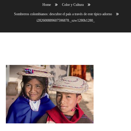
Home
Color y Cultura
Sombreros colombianos: descubre el país a través de este típico adorno
i282600889607596878._szw1280h1280_
i282600889607596878._szw1280h1280_