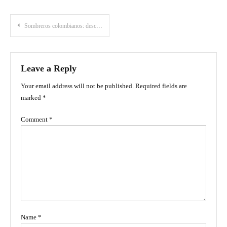
Post
Sombreros colombianos: descubre el país a través de este típico adorno
navigation
Leave a Reply
Your email address will not be published.
Required fields are
marked
*
Comment
*
Name
*