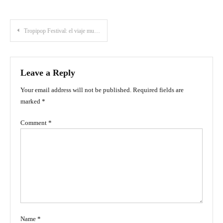
Post
Tropipop Festival: el viaje musical que celebra el sonido más colombiano
navigation
Leave a Reply
Your email address will not be published.
Required fields are
marked
*
Comment
*
Name
*