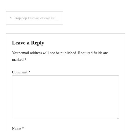
Post
Tropipop Festival: el viaje musical que celebra el sonido más colombiano
navigation
Leave a Reply
Your email address will not be published.
Required fields are
marked
*
Comment
*
Name
*