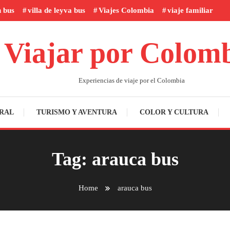
n bus
villa de leyva bus
Viajes Colombia
viaje familiar
Viajar por Colom
Experiencias de viaje por el Colombia
RAL
TURISMO Y AVENTURA
COLOR Y CULTURA
Tag:
arauca bus
Home
arauca bus