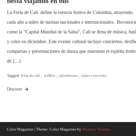
fiesta viajando en bus
La Feria de Cali define la esencia festiva de Colombia, atrayendo
cada año a miles de turistas nacionales e internacionales. Reconoci
como la “Capital Mundial de la Salsa”, Cali se llena de música, bail
y color en diciembre. Este evento cultural incluye conciertos, desfil
comparsas y presentaciones de danza que muestran el espíritu festi
de […]
Tagged
feria de cali
,
redBus
,
salsódromo
,
súper concierto
Discover
Color Magazine
|
Theme: Color Magazine by
Mystery Themes
.