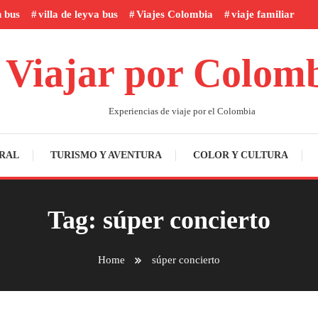
n bus
villa de leyva bus
Viajes Colombia
viaje familiar
Viajar por Colom
Experiencias de viaje por el Colombia
RAL
TURISMO Y AVENTURA
COLOR Y CULTURA
Tag:
súper concierto
Home
súper concierto