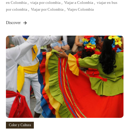
en Colombia
,
viaja por colombia
,
Viajar a Colombia
,
viajar en bus
por colombia
,
Viajar por Colombia
,
Viajes Colombia
Discover
Color y Cultura