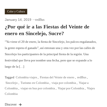
Color y Cultura
January 14, 2019
redBus
¿Por qué ir a las Fiestas del Veinte de
enero en Sincelejo, Sucre?
“Ya viene el 20 de enero, la fiesta de Sincelejo, los palcos engalanados,
la gente espera el ganado”, así entonan una y otra vez por las calles de
Sincelejo los participantes de la principal fiesta de la región. Una
festividad que lleva por nombre una fecha, pero que se expande a lo
largo de la […]
Tagged
Colombia viajes
,
Fiestas del Veinte de enero
,
redBus
,
Sincelejo
,
Turismo en Colombia
,
viaja por colombia
,
Viajar a
Colombia
,
viajar en bus por colombia
,
Viajar por Colombia
,
Viajes
Colombia
Discover