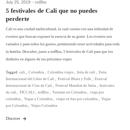
July 25, 2019
redBus
5 festivales de Cali que no puedes
perderte
Cali es una ciudad multicultural, la cual cuenta con una infinidad de
eventos que buscan exponer la esencia de su gente. Los eventos son
variados y para todos los gustos, permitiendo tener actividades para toda
la familia. Descubre, junto a redBus, 5 festivales de Cali para que los
disfrutes en alguno de tus próximos viajes.
Tagged
cali
,
Colombia
,
Colombia viajes
,
feria de cali
,
Feria
Internacional del Libro de Cali
,
Festival Blues y Folk
,
Festival
Internacional de Cine de Cali
,
Festival Mundial de Salsa
,
festivales
de cali
,
FICCALI
,
redBus
,
Turismo en Colombia
,
viaja por
colombia
,
Viajar a Colombia
,
viajar en bus por colombia
,
Viajar
por Colombia
,
Viajes Colombia
Discover