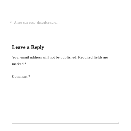
Post
Arroz con coco: descubre su origen y los secretos de su receta
navigation
Leave a Reply
Your email address will not be published.
Required fields are
marked
*
Comment
*