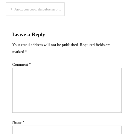
Post
Arroz con coco: descubre su origen y los secretos de su receta
navigation
Leave a Reply
Your email address will not be published.
Required fields are
marked
*
Comment
*
Name
*