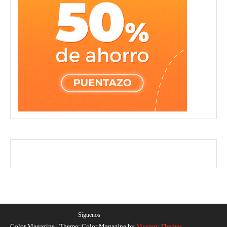
Síguenos
Color Magazine
|
Theme: Color Magazine by
Mystery Themes
.