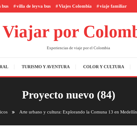
n bus
villa de leyva bus
Viajes Colombia
viaje familiar
Viajar por Colom
Experiencias de viaje por el Colombia
RAL
TURISMO Y AVENTURA
COLOR Y CULTURA
Proyecto nuevo (84)
icos
Arte urbano y cultura: Explorando la Comuna 13 en Medellín