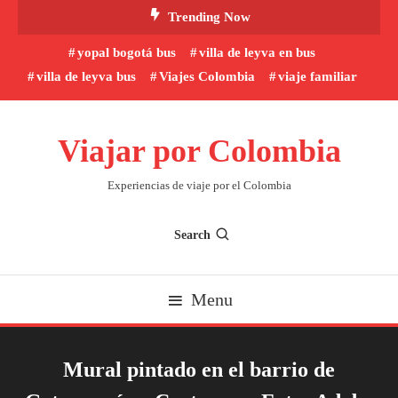
Skip
Trending Now
To
yopal bogotá bus
villa de leyva en bus
Content
villa de leyva bus
Viajes Colombia
viaje familiar
Viajar por Colombia
Experiencias de viaje por el Colombia
Search
Menu
Mural pintado en el barrio de