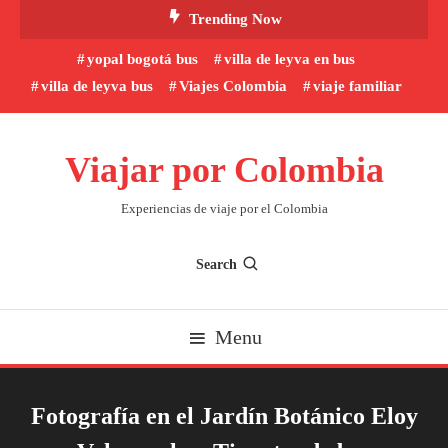
Skip
Trending Now
To
yopal bogotá bus
villa de leyva en bus
Content
villa de leyva bus
Viajes Colombia
viaje familiar
Viajar por Colombia
Experiencias de viaje por el Colombia
Search
Menu
Fotografía en el Jardín Botánico Eloy