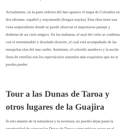
Actualmente, en la parte inferior del faro aparece el mapa de Colombia en
dos idiomas: español y wayuunaiki (lengua wayúu). Esta obra tiene una
vista sorprendente donde se puede observar el majestuoso paisaje y
disfrutar de un cielo mágico. En las mañanas, el azul del cielo se combina
con el interminable y desolado desierto, el cual está acompañado de las
tranquilas olas del mar caribe. Asimismo, el colorido atardecer y la noche
llena de estrellas son los espectáculos naturales más exquisitos que no te
puedes perder.
Tour a las Dunas de Taroa y
otros lugares de la Guajira
Si eres amante de la naturaleza y la aventura, no puedes dejar pasar la
oportunidad de conocer las Dunas de Taroa y otras míticas zonas en el