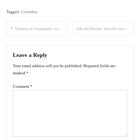
Tagged
Colombia
Post
Ventanas de Tisquizoque: conoce una exótica caída de agua en Florián
Salto del Mortiño: descubre esta cascada de ensueño
navigation
Leave a Reply
Your email address will not be published.
Required fields are
marked
*
Comment
*