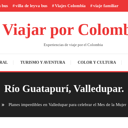
n bus
villa de leyva bus
Viajes Colombia
viaje familiar
Viajar por Colom
Experiencias de viaje por el Colombia
RAL
TURISMO Y AVENTURA
COLOR Y CULTURA
Río Guatapurí, Valledupar.
Planes imperdibles en Valledupar para celebrar el Mes de la Mujer