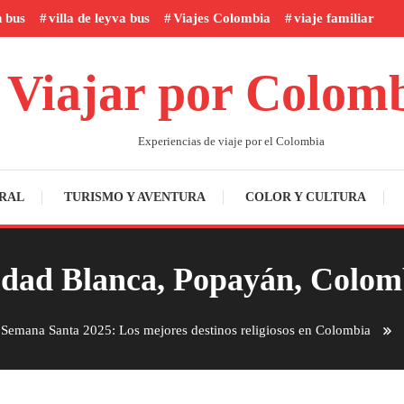
n bus
villa de leyva bus
Viajes Colombia
viaje familiar
Viajar por Colom
Experiencias de viaje por el Colombia
RAL
TURISMO Y AVENTURA
COLOR Y CULTURA
dad Blanca, Popayán, Colom
Semana Santa 2025: Los mejores destinos religiosos en Colombia