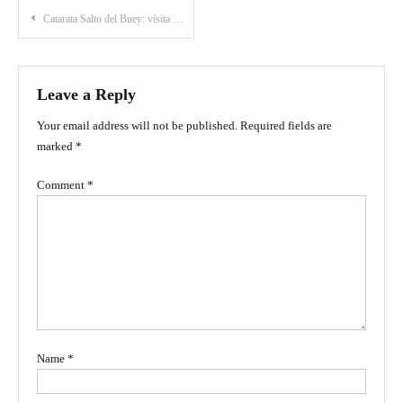
Post
Catarata Salto del Buey: visita esta maravilla natural en Abejorral, Antioquia
navigation
Leave a Reply
Your email address will not be published.
Required fields are
marked
*
Comment
*
Name
*