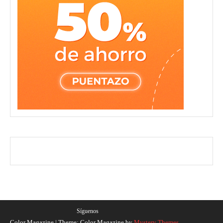
Síguenos
Color Magazine
|
Theme: Color Magazine by
Mystery Themes
.