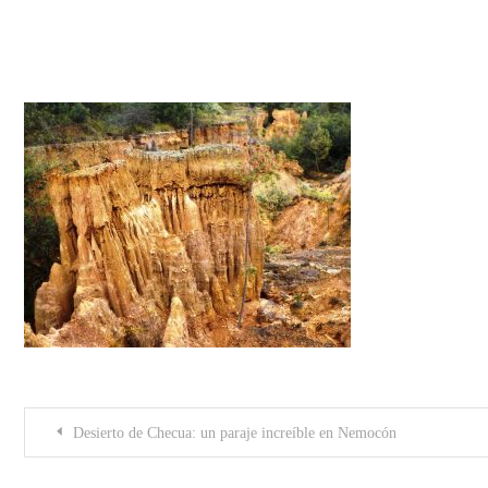
DSCN8228-1024×768
Post
Desierto de Checua: un paraje increíble en Nemocón
navigation