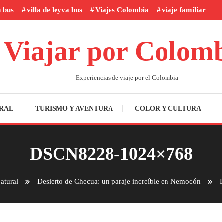
n bus
villa de leyva bus
Viajes Colombia
viaje familiar
Viajar por Colom
Experiencias de viaje por el Colombia
RAL
TURISMO Y AVENTURA
COLOR Y CULTURA
DSCN8228-1024×768
atural
Desierto de Checua: un paraje increíble en Nemocón