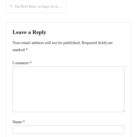
Post
Isla Bora Bora: un lugar de ensueño cerca a Cartagena de Indias
navigation
Leave a Reply
Your email address will not be published.
Required fields are
marked
*
Comment
*
Name
*