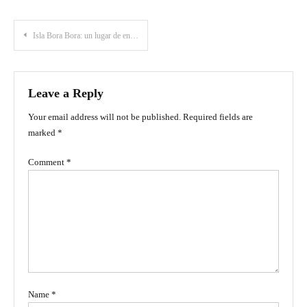
Post
Isla Bora Bora: un lugar de ensueño cerca a Cartagena de Indias
navigation
Leave a Reply
Your email address will not be published.
Required fields are
marked
*
Comment
*
Name
*