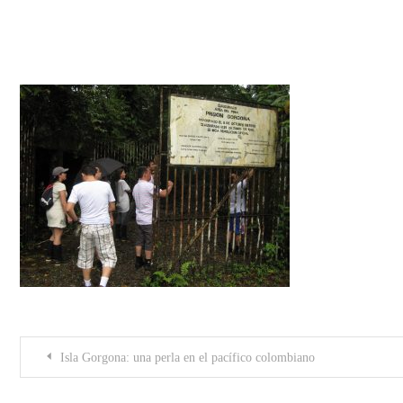
5370945628_68940be089_b
Post
Isla Gorgona: una perla en el pacífico colombiano
navigation