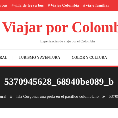
n bus
villa de leyva bus
Viajes Colombia
viaje familiar
Viajar por Colom
Experiencias de viaje por el Colombia
RAL
TURISMO Y AVENTURA
COLOR Y CULTURA
5370945628_68940be089_b
ural
Isla Gorgona: una perla en el pacífico colombiano
5370