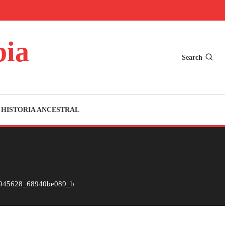
bia
Search
HISTORIA ANCESTRAL
945628_68940be089_b