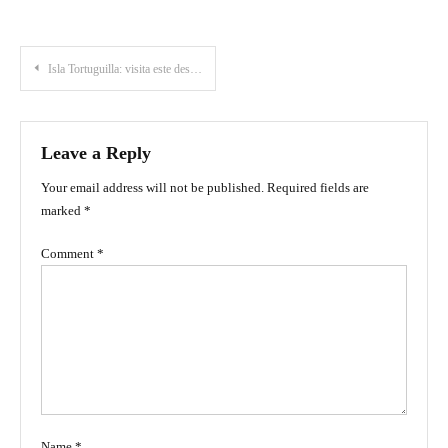
Post
Isla Tortuguilla: visita este destino de ensueño en Puerto Escondido, Córdoba
navigation
Leave a Reply
Your email address will not be published.
Required fields are
marked
*
Comment
*
Name
*