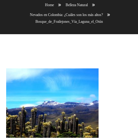
Home
Belleza Natural
Nevados en Colombia: ¿Cuáles son los más altos?
Bosque_de_Frailejones_Vía_Laguna_el_Otún
Bosque_de_Frailejones_Vía_Laguna_el_Otún