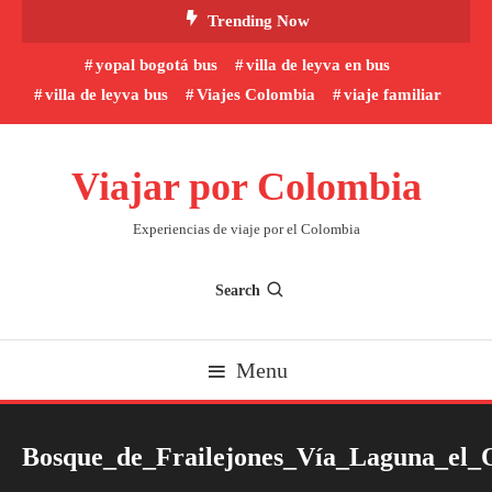
Skip
Trending Now
To
yopal bogotá bus
villa de leyva en bus
Content
villa de leyva bus
Viajes Colombia
viaje familiar
Viajar por Colombia
Experiencias de viaje por el Colombia
Search
Menu
Bosque_de_Frailejones_Vía_Laguna_el_