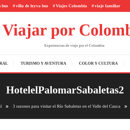
n bus
villa de leyva bus
Viajes Colombia
viaje familiar
Viajar por Colom
Experiencias de viaje por el Colombia
RAL
TURISMO Y AVENTURA
COLOR Y CULTURA
HotelelPalomarSabaletas2
l
3 razones para visitar el Río Sabaletas en el Valle del Cauca