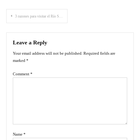
Post
3 razones para visitar el Río Sabaletas en el Valle del Cauca
navigation
Leave a Reply
Your email address will not be published.
Required fields are
marked
*
Comment
*
Name
*