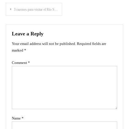
Post
3 razones para visitar el Río Sabaletas en el Valle del Cauca
navigation
Leave a Reply
Your email address will not be published.
Required fields are
marked
*
Comment
*
Name
*