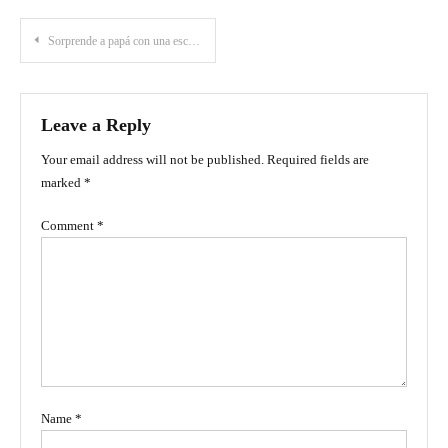
Post
Sorprende a papá con una escapada inolvidable en su día
navigation
Leave a Reply
Your email address will not be published.
Required fields are
marked
*
Comment
*
Name
*